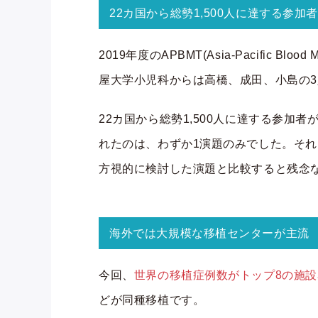
22カ国から総勢1,500人に達する参加者
2019年度のAPBMT(Asia-Pacific B
屋大学小児科からは高橋、成田、小島の
22カ国から総勢1,500人に達する参
れたのは、わずか1演題のみでした。そ
方視的に検討した演題と比較すると残念
海外では大規模な移植センターが主流
今回、
世界の移植症例数がトップ8の施
どが同種移植です。