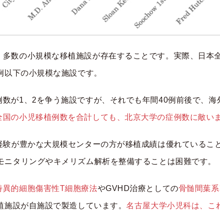
、多数の小規模な移植施設が存在することです。実際、日本全
0例以下の小規模な施設です。
数が1、2を争う施設ですが、それでも年間40例前後で、
全国の小児移植例数を合計しても、北京大学の症例数に敵い
植経験が豊かな大規模センターの方が移植成績は優れているこ
Aモニタリングやキメリズム解析を整備することは困難です。
特異的細胞傷害性T細胞療法
やGVHD治療としての
骨髄間葉系
植施設が自施設で製造しています。
名古屋大学小児科は、こ