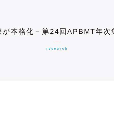
が本格化－第24回APBMT年
research