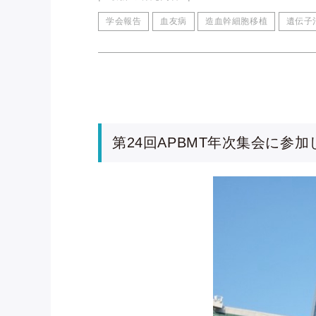
学会報告
血友病
造血幹細胞移植
遺伝子
第24回APBMT年次集会に参加