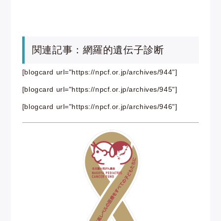
関連記事：網羅的遺伝子診断
[blogcard url="https://npcf.or.jp/archives/944"]
[blogcard url="https://npcf.or.jp/archives/945"]
[blogcard url="https://npcf.or.jp/archives/946"]